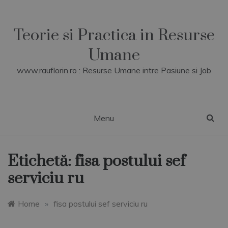
Skip
to
content
Teorie si Practica in Resurse
Umane
www.rauflorin.ro : Resurse Umane intre Pasiune si Job
Menu
Etichetă:
fisa postului sef
serviciu ru
Home
»
fisa postului sef serviciu ru