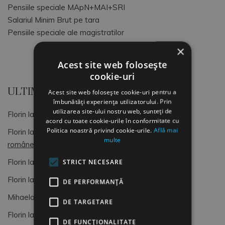
Pensiile speciale MApN+MAI+SRI
Salariul Minim Brut pe tara
Pensiile speciale ale magistratilor
×
Acest site web folosește
cookie-uri
ULTIMELE COMENTARII
Acest site web folosește cookie-uri pentru a
îmbunătăți experiența utilizatorului. Prin
utilizarea site-ului nostru web, sunteți de
Florin
la
OCUPATII SI CODURI COR
acord cu toate cookie-urile în conformitate cu
Politica noastră privind cookie-urile.
Află mai
Florin
la
Dimitrie Gusti, o lumină pentru sociologia
multe
românească (4)
Florin
la
OCUPATII SI CODURI COR
STRICT NECESARE
Florin
la
Formular de Exit interviu
DE PERFORMANȚĂ
Mihaela
la
Formular de Exit interviu
DE TARGETARE
Florin
la
OCUPATII SI CODURI COR
DE FUNCŢIONALITATE