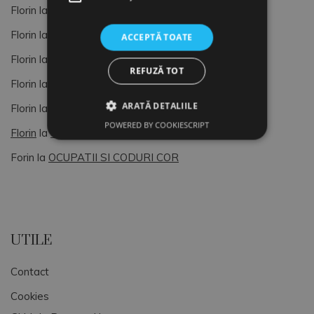
Florin
la
OCUPATII SI CODURI COR
Florin
la
Managementul Vietii si al Resurselor Umane
ACCEPTĂ TOATE
Florin
la
AUDIT HR
REFUZĂ TOT
Florin
la
Cod COR
ARATĂ DETALIILE
Florin
la
Clasificarea Ocupatiilor din Romania (COR)
POWERED BY COOKIESCRIPT
Florin
la
Clasificarea Ocupatiilor din Romania (COR)
Forin
la
OCUPATII SI CODURI COR
UTILE
Contact
Cookies