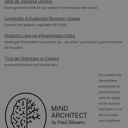
Ghid de Resurse Umane
Managementul HR de azi pentru Performanta de maine.
Legislatie Actualizata Resurse Umane
Descarcati gratuit Legislatia HR 2025.
Statistici care ne influenteaza Viata
Intelegeti Realitatile Construite de „cei Alesi” pe fondul Lipsei Noastre
de Reactie.
Tool de Orientare in Cariera
Instrument bazat pe Intuitia dvs.
Ecosistem de
dezvoltare
personala si
profesionala
care te ajuta
sa te cunosti
mai bine si sa
duci o viata
mai implinita.