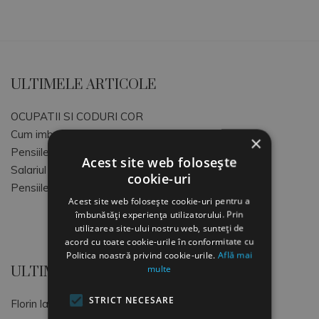
ULTIMELE ARTICOLE
OCUPATII SI CODURI COR
Cum imbunatatim atmosfera de lucru
×
Pensiile speciale MApN+MAI+SRI
Acest site web folosește
Salariul Minim Brut pe tara
cookie-uri
Pensiile speciale ale magistratilor
Acest site web folosește cookie-uri pentru a
îmbunătăți experiența utilizatorului. Prin
utilizarea site-ului nostru web, sunteți de
acord cu toate cookie-urile în conformitate cu
Politica noastră privind cookie-urile.
Află mai
multe
ULTIMELE COMENTARII
STRICT NECESARE
Florin
la
OCUPATII SI CODURI COR