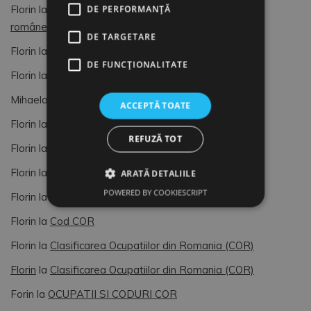
Florin
la
Dimitrie Gusti, o lumină pentru sociologia
DE PERFORMANȚĂ
românească (4)
DE TARGETARE
Florin
la
OCUPATII SI CODURI COR
DE FUNCŢIONALITATE
Florin
la
Formular de Exit interviu
Mihaela
la
Formular de Exit interviu
ACCEPTĂ TOATE
Florin
la
OCUPATII SI CODURI COR
REFUZĂ TOT
Florin
la
OCUPATII SI CODURI COR
Florin
la
Managementul Vietii si al Resurselor Umane
ARATĂ DETALIILE
POWERED BY COOKIESCRIPT
Florin
la
AUDIT HR
Florin
la
Cod COR
Florin
la
Clasificarea Ocupatiilor din Romania (COR)
Florin
la
Clasificarea Ocupatiilor din Romania (COR)
Forin
la
OCUPATII SI CODURI COR