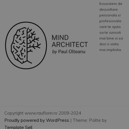
Ecosistem de
dezvoltare
personala si
profesionala
care te ajuta
sa te cunosti
mai bine si sa
duci o viata
mai implinita.
Copyright www.rauflorin.ro 2009-2024
Proudly powered by WordPress
|
Theme: Polite by
Template Sell
.