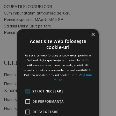
OCUPATII SI CODURI COR
Cum imbunatatim atmosfera de lucru
Pensiile speciale MApN+MAI+SRI
Salariul Minim Brut pe tara
Pensiile speciale ale magistratilor
×
Acest site web folosește
cookie-uri
Acest site web folosește cookie-uri pentru a
îmbunătăți experiența utilizatorului. Prin
ULTIMELE COMENTARII
utilizarea site-ului nostru web, sunteți de
acord cu toate cookie-urile în conformitate cu
Florin
la
OCUPATII SI CODURI COR
Politica noastră privind cookie-urile.
Află mai
multe
Florin
la
Dimitrie Gusti, o lumină pentru sociologia
românească (4)
STRICT NECESARE
Florin
la
OCUPATII SI CODURI COR
DE PERFORMANȚĂ
Florin
la
Formular de Exit interviu
DE TARGETARE