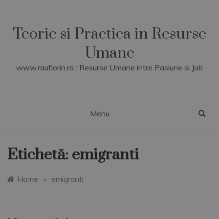
Skip
to
content
Teorie si Practica in Resurse
Umane
www.rauflorin.ro : Resurse Umane intre Pasiune si Job
Menu
Etichetă:
emigranti
Home
»
emigranti