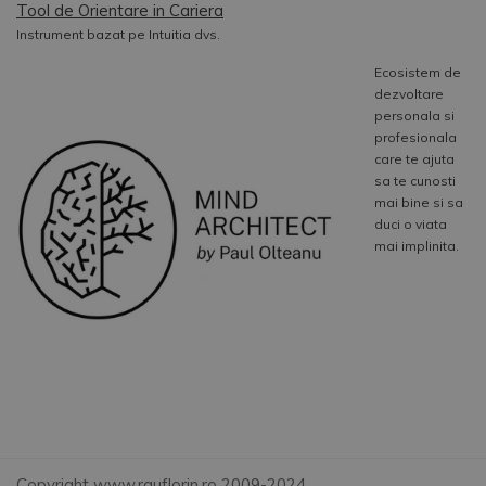
Tool de Orientare in Cariera
Instrument bazat pe Intuitia dvs.
Ecosistem de
dezvoltare
personala si
profesionala
care te ajuta
sa te cunosti
mai bine si sa
duci o viata
mai implinita.
Copyright www.rauflorin.ro 2009-2024