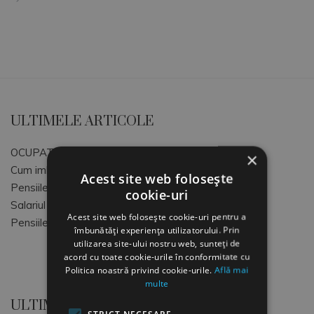
ULTIMELE ARTICOLE
OCUPATII SI CODURI COR
×
Cum imbunatatim atmosfera de lucru
Acest site web folosește
Pensiile speciale MApN+MAI+SRI
cookie-uri
Salariul Minim Brut pe tara
Acest site web folosește cookie-uri pentru a
Pensiile speciale ale magistratilor
îmbunătăți experiența utilizatorului. Prin
utilizarea site-ului nostru web, sunteți de
acord cu toate cookie-urile în conformitate cu
Politica noastră privind cookie-urile.
Află mai
multe
ULTIMELE COMENTARII