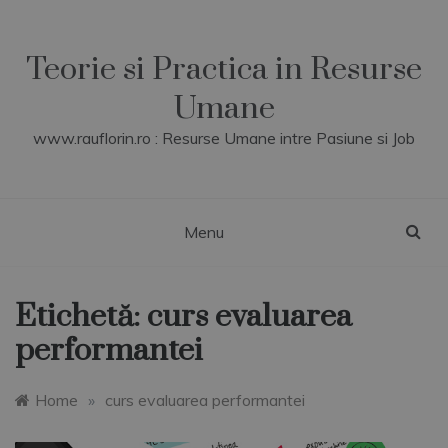
Skip
to
content
Teorie si Practica in Resurse
Umane
www.rauflorin.ro : Resurse Umane intre Pasiune si Job
Menu
Etichetă:
curs evaluarea
performantei
Home
»
curs evaluarea performantei