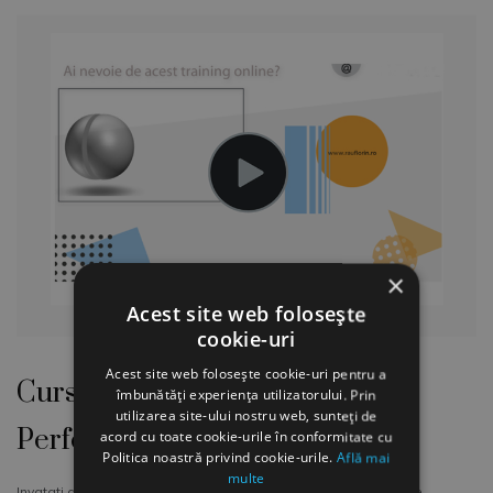
×
Acest site web folosește
cookie-uri
Acest site web folosește cookie-uri pentru a
Curs online Evaluarea
îmbunătăți experiența utilizatorului. Prin
utilizarea site-ului nostru web, sunteți de
Performantei Angajatilor
acord cu toate cookie-urile în conformitate cu
Politica noastră privind cookie-urile.
Află mai
multe
Invatati gratuit CUM sa dezvoltati un instrument profesionist de