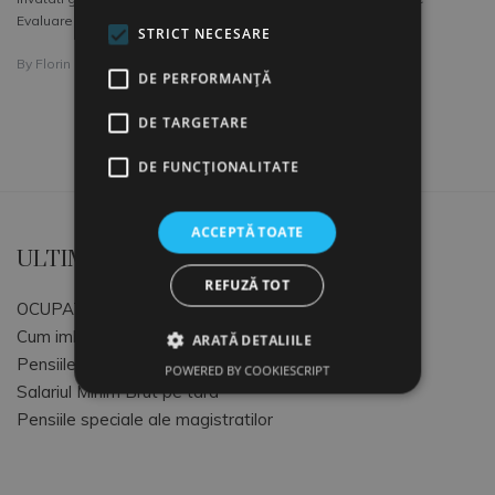
Evaluare a Performantei Angajatilor.
STRICT NECESARE
By
Florin Rau
DE PERFORMANȚĂ
DE TARGETARE
DE FUNCŢIONALITATE
ACCEPTĂ TOATE
ULTIMELE ARTICOLE
REFUZĂ TOT
OCUPATII SI CODURI COR
Cum imbunatatim atmosfera de lucru
ARATĂ DETALIILE
Pensiile speciale MApN+MAI+SRI
POWERED BY COOKIESCRIPT
Salariul Minim Brut pe tara
Pensiile speciale ale magistratilor