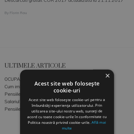
Descarcati gratuit COR 2017 actualizata la 21.11.2017
By
Florin Rau
ULTIMELE ARTICOLE
×
OCUPATII SI CODURI COR
Acest site web folosește
Cum imbunatatim atmosfera de lucru
cookie-uri
Pensiile speciale MApN+MAI+SRI
Acest site web folosește cookie-uri pentru a
Salariul Minim Brut pe tara
îmbunătăți experiența utilizatorului. Prin
Pensiile speciale ale magistratilor
utilizarea site-ului nostru web, sunteți de
acord cu toate cookie-urile în conformitate cu
Politica noastră privind cookie-urile.
Află mai
multe