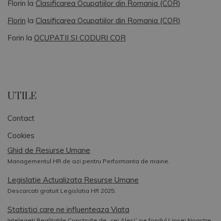
Florin
la
Clasificarea Ocupatiilor din Romania (COR)
Florin
la
Clasificarea Ocupatiilor din Romania (COR)
Forin
la
OCUPATII SI CODURI COR
UTILE
Contact
Cookies
Ghid de Resurse Umane
Managementul HR de azi pentru Performanta de maine.
Legislatie Actualizata Resurse Umane
Descarcati gratuit Legislatia HR 2025.
Statistici care ne influenteaza Viata
Intelegeti Realitatile Construite de „cei Alesi” pe fondul Lipsei Noastre