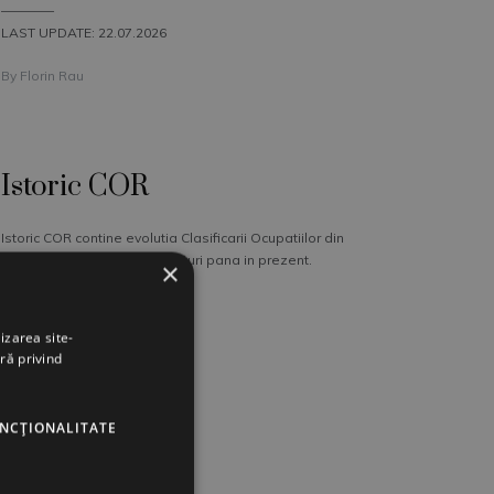
––––––––
LAST UPDATE: 22.07.2026
By
Florin Rau
Istoric COR
Istoric COR contine evolutia Clasificarii Ocupatiilor din
Romania (COR) de la inceputuri pana in prezent.
×
––––––
LAST UPDATE: 22.07.2026
izarea site-
ră privind
By
Florin Rau
UNCŢIONALITATE