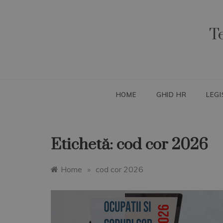
Skip
to
content
T
HOME
GHID HR
LEGI
Etichetă:
cod cor 2026
Home
»
cod cor 2026