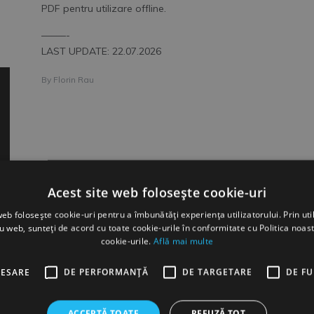
PDF pentru utilizare offline.
–––––-
LAST UPDATE: 22.07.2026
By
Florin Rau
Acest site web folosește cookie-uri
web folosește cookie-uri pentru a îmbunătăți experiența utilizatorului. Prin util
ru web, sunteți de acord cu toate cookie-urile în conformitate cu Politica noast
cookie-urile.
Află mai multe
CESARE
DE PERFORMANȚĂ
DE TARGETARE
DE F
ACCEPTĂ TOATE
REFUZĂ TOT