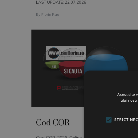
LAST UPDATE: 22.07.2026
By
Florin Rau
Acest site 
ului nost
STRICT NE
Cod COR
Cod COR. 2026. Online, 24/7. Gasesti rapid