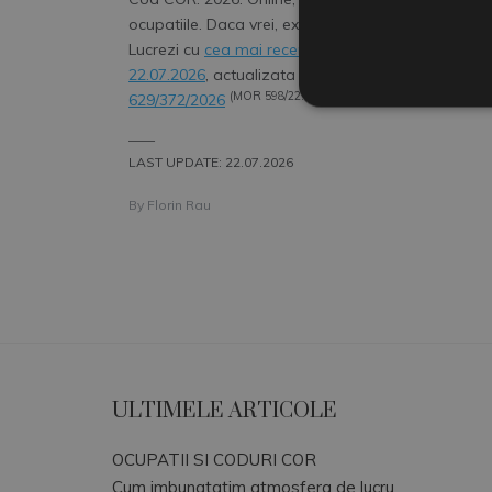
ocupatiile. Daca vrei, exporta-le instant ca PDF.
Lucrezi cu
cea mai recenta versiune de COR:
22.07.2026
, actualizata cu
ORD. MMFTSS/INS
(MOR 598/22.07.2026)
629/372/2026
––––
LAST UPDATE: 22.07.2026
By
Florin Rau
ULTIMELE ARTICOLE
OCUPATII SI CODURI COR
Cum imbunatatim atmosfera de lucru