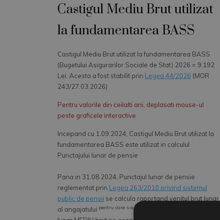
Castigul Mediu Brut utilizat
la fundamentarea BASS
Castigul Mediu Brut utilizat la fundamentarea BASS
(Bugetului Asigurarilor Sociale de Stat) 2026 = 9.192
Lei. Acesta a fost stabilit prin
Legea 44/2026
(MOR
243/27.03.2026)
Pentru valorile din ceilalti ani, deplasati mouse-ul
peste graficele interactive
Incepand cu 1.09.2024, Castigul Mediu Brut utilizat la
fundamentarea BASS este utilizat in calculul
Punctajului lunar de pensie
Pana in 31.08.2024, Punctajul lunar de pensie
reglementat prin
Legea 263/2010 privind sistemul
public de pensii
se calcula raportand venitul brut lunar
pentru care s-a retinut CAS
al angajatului
la Castigul salarial