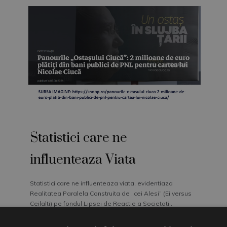
Statistici care ne
influenteaza Viata
Statistici care ne influenteaza viata, evidentiaza
Realitatea Paralela Construita de „cei Alesi” (Ei versus
Ceilalti) pe fondul Lipsei de Reactie a Societatii.
Fiti incurajat(a) sa le descoperiti si sa le intelegeti,
pentru a va forma propria Opinie si Reactie.