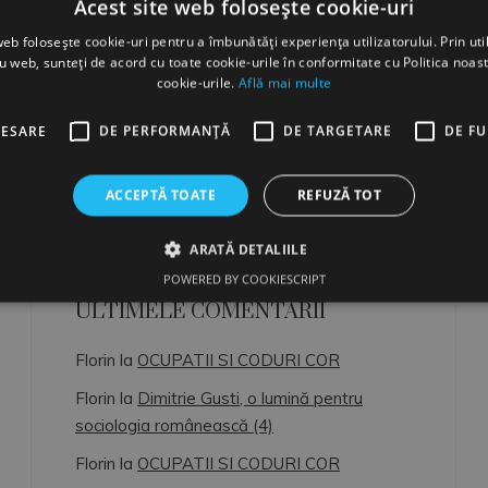
Acest site web folosește cookie-uri
–––––
web folosește cookie-uri pentru a îmbunătăți experiența utilizatorului. Prin util
LAST UPDATE: 22.10.2025
ru web, sunteți de acord cu toate cookie-urile în conformitate cu Politica noast
cookie-urile.
Află mai multe
By
Florin Rau
CESARE
DE PERFORMANȚĂ
DE TARGETARE
DE F
ACCEPTĂ TOATE
REFUZĂ TOT
ARATĂ DETALIILE
POWERED BY COOKIESCRIPT
ULTIMELE COMENTARII
Florin
la
OCUPATII SI CODURI COR
Florin
la
Dimitrie Gusti, o lumină pentru
sociologia românească (4)
Florin
la
OCUPATII SI CODURI COR