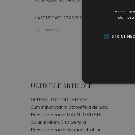
lunar MEDIU brut pe economie.
_____________________
Acest site 
ului nost
LAST UPDATE: 27.03.2026
By
Florin Rau
STRICT NE
ULTIMELE ARTICOLE
OCUPATII SI CODURI COR
Cum imbunatatim atmosfera de lucru
Pensiile speciale MApN+MAI+SRI
Salariul Minim Brut pe tara
Pensiile speciale ale magistratilor