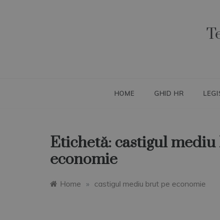
Skip
to
content
T
HOME
GHID HR
LEGI
Etichetă:
castigul mediu
economie
Home
»
castigul mediu brut pe economie