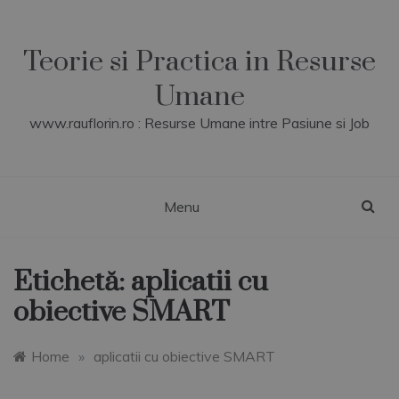
Skip
to
content
Teorie si Practica in Resurse
Umane
www.rauflorin.ro : Resurse Umane intre Pasiune si Job
Menu
Etichetă:
aplicatii cu
obiective SMART
Home
»
aplicatii cu obiective SMART