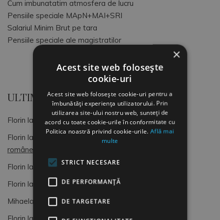
Cum imbunatatim atmosfera de lucru
Pensiile speciale MApN+MAI+SRI
Salariul Minim Brut pe tara
Pensiile speciale ale magistratilor
×
Acest site web folosește
cookie-uri
Acest site web folosește cookie-uri pentru a
ULTIMELE COMENTARII
îmbunătăți experiența utilizatorului. Prin
utilizarea site-ului nostru web, sunteți de
Florin
la
OCUPATII SI CODURI COR
acord cu toate cookie-urile în conformitate cu
Politica noastră privind cookie-urile.
Află mai
Florin
la
Dimitrie Gusti, o lumină pentru sociologia
multe
românească (4)
STRICT NECESARE
Florin
la
OCUPATII SI CODURI COR
DE PERFORMANȚĂ
Florin
la
Formular de Exit interviu
Mihaela
la
Formular de Exit interviu
DE TARGETARE
Florin
la
OCUPATII SI CODURI COR