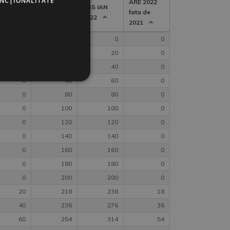
UNCŢIONALITATE
SS IAN
ARE 2022
IAN 2022
ASS IAN
22
fata de
2022
2021
0
0
0
0
0
20
20
0
0
40
40
0
0
60
60
0
0
80
80
0
0
100
100
0
0
120
120
0
0
140
140
0
0
160
160
0
0
180
180
0
0
200
200
0
20
218
238
18
40
236
276
36
60
254
314
54