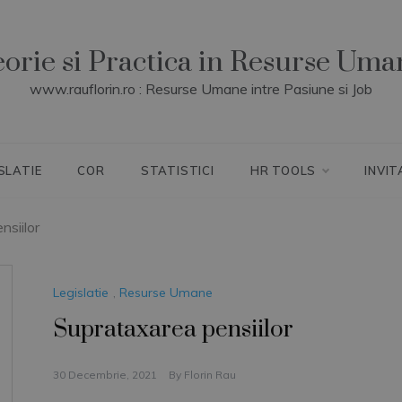
eorie si Practica in Resurse Uma
www.rauflorin.ro : Resurse Umane intre Pasiune si Job
SLATIE
COR
STATISTICI
HR TOOLS
INVIT
nsiilor
Legislatie
,
Resurse Umane
Suprataxarea pensiilor
30 Decembrie, 2021
By
Florin Rau