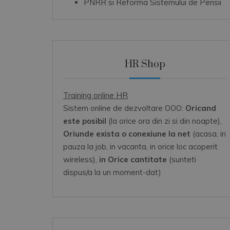
PNRR si Reforma Sistemului de Pensii
HR Shop
Training online HR
Sistem online de dezvoltare OOO:
Oricand
este posibil
(la orice ora din zi si din noapte),
Oriunde exista o conexiune la net
(acasa, in
pauza la job, in vacanta, in orice loc acoperit
wireless),
in Orice cantitate
(sunteti
dispus/a la un moment-dat)