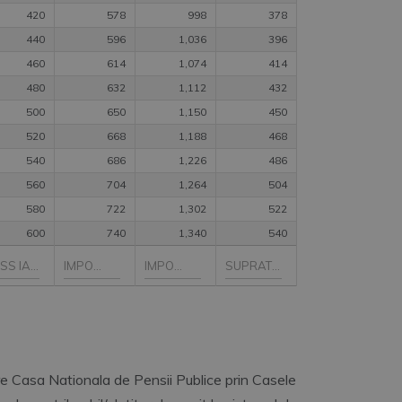
420
578
998
378
440
596
1,036
396
460
614
1,074
414
480
632
1,112
432
500
650
1,150
450
520
668
1,188
468
540
686
1,226
486
560
704
1,264
504
580
722
1,302
522
600
740
1,340
540
tre Casa Nationala de Pensii Publice prin Casele