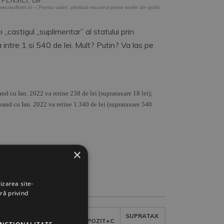
PENSIEI, Lei
Grafic Interactiv dezvoltat de www.rauflorin.ro -- Pentru valori, plimbati mouseul peste seriile din grafic
i „castigul „suplimentar” al statului prin
intre 1 si 540 de lei. Mult? Putin? Va las pe
and cu Ian. 2022 va retine 238 de lei (suprataxare 18 lei);
epand cu Ian. 2022 va retine 1.340 de lei (suprataxare 540
×
izarea site-
Search:
ră privind
SUPRATAX
IMPOZIT
IMPOZIT+C