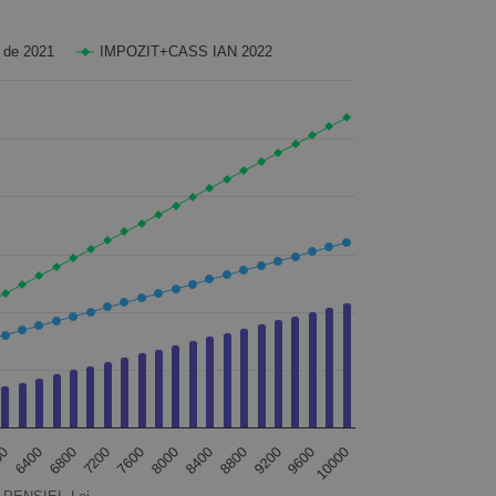
de 2021
IMPOZIT+CASS IAN 2022
 Lei.
ILOR DIN PENSIE, Lei. Data ranges from 0 to 1340.
00
6400
6800
7200
7600
8000
8400
8800
9200
9600
10000