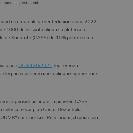
 mouseului peste serii.
epand cu drepturile aferentei lunii ianuarie 2022,
 de 4000 de lei sunt obligati sa plateasca
ciale de Sanatate (CASS) de 10% pentru suma
pusa prin
OUG 130/2021
, legifereaza
e lei prin impunerea unei obligatii suplimentare
ecmanirii pensionarilor prin impunerea CASS
 celor care vor plati Costul Dezastrului
R* sunt inclusi si Pensionarii „chiaburi” din