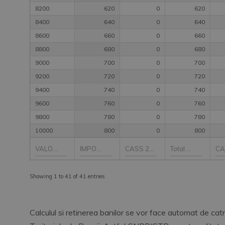
8200
620
0
620
8400
640
0
640
8600
660
0
660
8800
680
0
680
9000
700
0
700
9200
720
0
720
9400
740
0
740
9600
760
0
760
9800
780
0
780
10000
800
0
800
Showing 1 to 41 of 41 entries
Calculul si retinerea banilor se vor face automat de ca