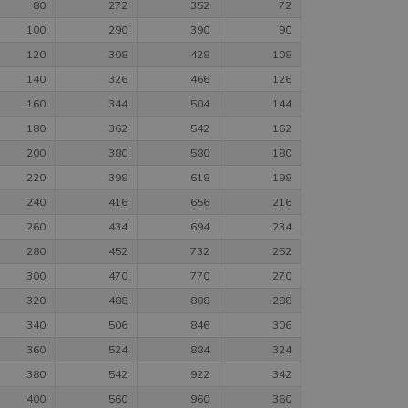
80
272
352
72
100
290
390
90
120
308
428
108
140
326
466
126
160
344
504
144
180
362
542
162
200
380
580
180
220
398
618
198
240
416
656
216
260
434
694
234
280
452
732
252
300
470
770
270
320
488
808
288
340
506
846
306
360
524
884
324
380
542
922
342
400
560
960
360