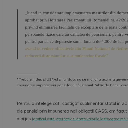
„luand in considerare implementarea masurilor din domeni
aprobat prin Hotararea Parlamentului Romaniei nr. 42/202
privind eliminarea facilitatii de exceptare de la plata cont
persoanele fizice care au calitatea de pensionari, pentru v
pentru partea ce depaseste suma lunara de 4.000 de lei, pe
avand in vedere obiectivele din Planul National de Redresa
reducerii distorsiunilor si stimulentelor fiscale”
____________
* Trebuie inclus si USR-ul chiar daca nu se mai afla acum la guvern
impunerea suprataxarii pensiilor din Sistemul Public de Pensii ca
Pentru a intelege cat „castiga” suplimentar statul in 20
ale pensiei prin impunerea noii obligatii CASS, am facut 
mai jos
(graficul este Interactiv si arata valorile la trecerea mou