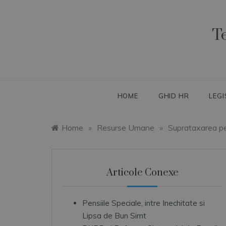
Skip
to
content
T
HOME
GHID HR
LEGI
Home
»
Resurse Umane
»
Suprataxarea pe
Articole Conexe
Pensiile Speciale, intre Inechitate si
Lipsa de Bun Simt