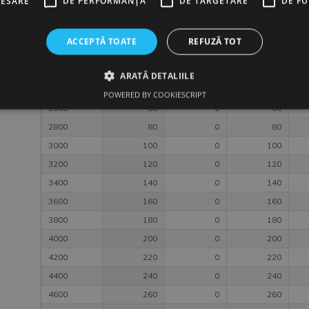
CESARE
DE PERFORMANȚĂ
DE TARGETARE
DE F
VALOARE
IMPOZIT
CASS 2021
CA
RETINERI
PENSIE
2021
20
2021
ACCEPTĂ TOATE
REFUZĂ TOT
2000
0
0
0
2200
20
0
20
ARATĂ DETALIILE
2400
40
0
40
POWERED BY COOKIESCRIPT
2600
60
0
60
2800
80
0
80
3000
100
0
100
3200
120
0
120
3400
140
0
140
3600
160
0
160
3800
180
0
180
4000
200
0
200
4200
220
0
220
4400
240
0
240
4600
260
0
260