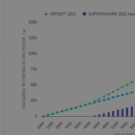
Chart
IMPOZIT 2021
SUPRATAXARE 2022 fata 
1500
Combination chart with 3 data series.
VALOAREA RETINERILOR DIN PENSIE, Lei
The chart has 1 X axis displaying VALOAREA PENSIEI,
1250
The chart has 1 Y axis displaying VALOAREA RETINER
1000
750
500
250
0
60
2000
2400
2800
3200
3600
4000
4400
4800
5200
5600