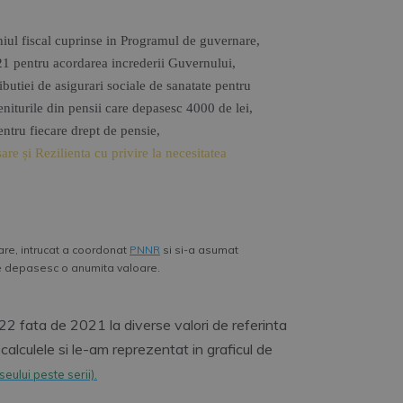
ul fiscal cuprinse in Programul de guvernare,
1 pentru acordarea increderii Guvernului,
ributiei de asigurari sociale de sanatate pentru
eniturile din pensii care depasesc 4000 de lei,
ntru fiecare drept de pensie,
re și Rezilienta cu privire la necesitatea
are, intrucat a coordonat
PNNR
si si-a asumat
re depasesc o anumita valoare.
22 fata de 2021 la diverse valori de referinta
calculele si le-am reprezentat in graficul de
seului peste serii).