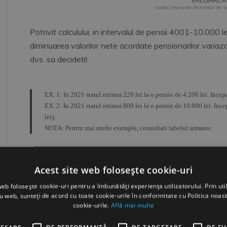
VALOAREA 
End of interactive chart.
Potrivit calculului, in intervalul de pensii 4001-10.000 le
diminuarea valorilor nete acordate pensionarilor variaza 
dvs. sa decideti!
EX. 1: In 2021 statul retinea 220 lei la o pensie de 4.200 lei. Incep
EX. 2: In 2021 statul retinea 800 lei la o pensie de 10.000 lei. Inc
lei);
NOTA: Pentru mai multe exemple, consultati tabelul urmator.
Acest site web folosește cookie-uri
web folosește cookie-uri pentru a îmbunătăți experiența utilizatorului. Prin util
Show
entries
All
ru web, sunteți de acord cu toate cookie-urile în conformitate cu Politica noast
cookie-urile.
Află mai multe
Total