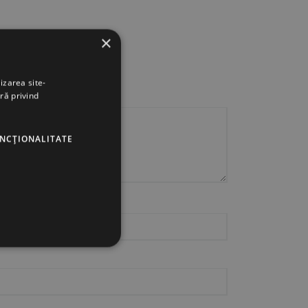
×
rii sunt marcate cu
*
izarea site-
ră privind
UNCŢIONALITATE