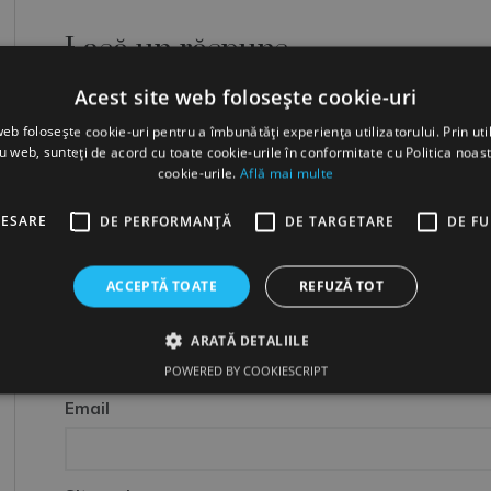
Lasă un răspuns
Acest site web folosește cookie-uri
Adresa ta de email nu va fi publicată.
Câmpurile obligato
web folosește cookie-uri pentru a îmbunătăți experiența utilizatorului. Prin util
Comentariu
*
ru web, sunteți de acord cu toate cookie-urile în conformitate cu Politica noast
cookie-urile.
Află mai multe
CESARE
DE PERFORMANȚĂ
DE TARGETARE
DE F
ACCEPTĂ TOATE
REFUZĂ TOT
Nume
ARATĂ DETALIILE
POWERED BY COOKIESCRIPT
Email