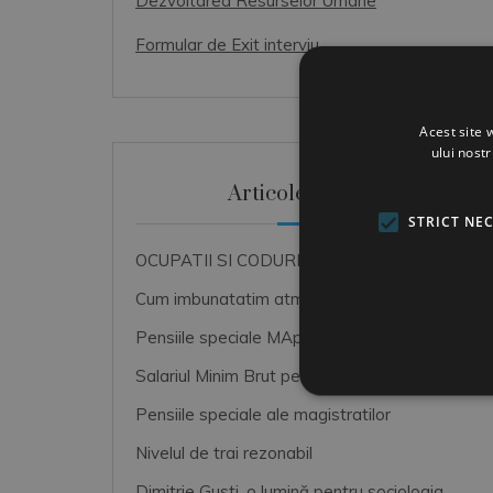
Dezvoltarea Resurselor Umane
Formular de Exit interviu
Acest site 
ului nost
Articole Recente
STRICT NE
OCUPATII SI CODURI COR
Cum imbunatatim atmosfera de lucru
Pensiile speciale MApN+MAI+SRI
Salariul Minim Brut pe tara
Pensiile speciale ale magistratilor
Nivelul de trai rezonabil
Dimitrie Gusti, o lumină pentru sociologia