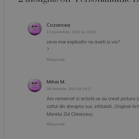
articole
Cozancea
spune:
13 noiembrie, 2011 la 13:54
ceva mai explicativ nu aveti si voi?
?
Răspunde
Mihai M.
spune:
26 ianuarie, 2010 la 19:11
Am remarcat si artistii ce au creat pictura 
coltul din dreapta sus, intitulati „Original Ar
Marelui Zid Chinezesc.
Răspunde