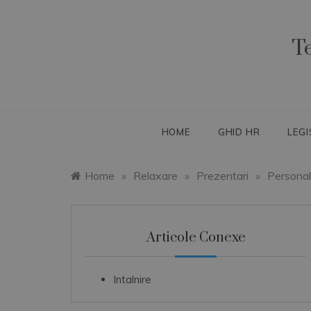
Skip
to
content
T
HOME
GHID HR
LEGI
Home
»
Relaxare
»
Prezentari
»
Personali
Articole Conexe
Intalnire