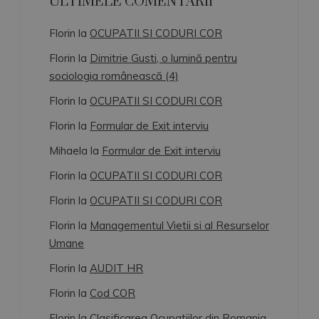
ULTIMELE COMENTARII
Florin
la
OCUPATII SI CODURI COR
Florin
la
Dimitrie Gusti, o lumină pentru
sociologia românească (4)
Florin
la
OCUPATII SI CODURI COR
Florin
la
Formular de Exit interviu
Mihaela
la
Formular de Exit interviu
Florin
la
OCUPATII SI CODURI COR
Florin
la
OCUPATII SI CODURI COR
Florin
la
Managementul Vietii si al Resurselor
Umane
Florin
la
AUDIT HR
Florin
la
Cod COR
Florin
la
Clasificarea Ocupatiilor din Romania