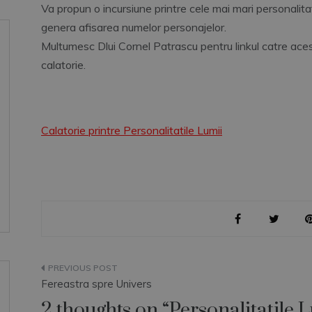
Va propun o incursiune printre cele mai mari personalitati
genera afisarea numelor personajelor.
Multumesc Dlui Cornel Patrascu pentru linkul catre ace
calatorie.
Calatorie printre Personalitatile Lumii
Navigare
Fereastra spre Univers
în
2 thoughts on “
Personalitatile 