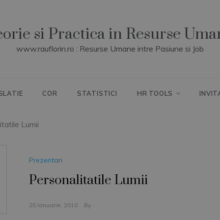
eorie si Practica in Resurse Uma
www.rauflorin.ro : Resurse Umane intre Pasiune si Job
SLATIE
COR
STATISTICI
HR TOOLS
INVIT
tatile Lumii
Prezentari
Personalitatile Lumii
25 Ianuarie, 2010
By
.