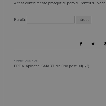
Acest conținut este protejat cu parolă. Pentru a-l vedea
Parolă:
Navigare
EPDA-Aplicatie: SMART din Fisa postului(1/3)
în
articole