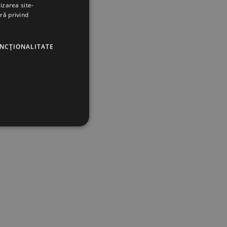
izarea site-
ră privind
UNCŢIONALITATE