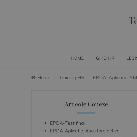
Skip
to
content
T
HOME
GHID HR
LEGI
Home
»
Training HR
»
EPDA-Aplicatie: SMA
Articole Conexe
EPDA-Test final
EPDA-Aplicatie: Ascultare activa