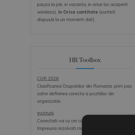
pauza la job, in vacanta, in orice loc acoperit
wireless),
in Orice cantitate
(sunteti
dispus/a la un moment-dat)
HR Toolbox
COR 2026
Clasificarea Ocupatiilor din Romania: prim pas
catre definirea corecta a pozitiilor din
organizatie.
Institutii
Conectati-va cu cei care va pot ajuta.
Impreuna rezolvati mai rapid problemele dvs.