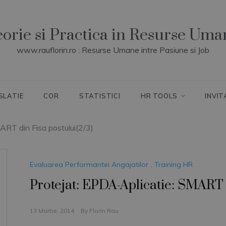
eorie si Practica in Resurse Uma
www.rauflorin.ro : Resurse Umane intre Pasiune si Job
SLATIE
COR
STATISTICI
HR TOOLS
INVIT
RT din Fisa postului(2/3)
Evaluarea Performantei Angajatilor
,
Training HR
Protejat: EPDA-Aplicatie: SMART d
13 Martie, 2014
By
Florin Rau