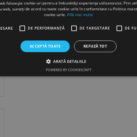
web folosește cookie-uri pentru a îmbunătăți experiența utilizatorului. Prin util
ru web, sunteți de acord cu toate cookie-urile în conformitate cu Politica noast
cookie-urile.
Află mai multe
CESARE
DE PERFORMANȚĂ
DE TARGETARE
DE F
ACCEPTĂ TOATE
REFUZĂ TOT
ARATĂ DETALIILE
POWERED BY COOKIESCRIPT