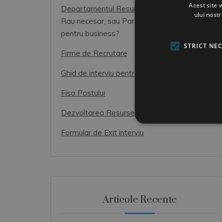
Acest site 
Departamentul Resurse Umane
ului nost
Rau necesar, sau Partener de incredere
pentru business?
STRICT NE
Firme de Recrutare
Ghid de interviu pentru candidati
Fisa Postului
Dezvoltarea Resurselor Umane
Formular de Exit interviu
Articole Recente