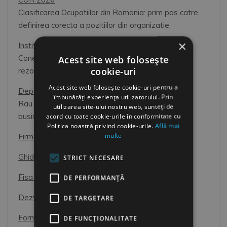
Clasificarea Ocupatiilor din Romania: prim pas catre
definirea corecta a pozitiilor din organizatie.
×
Institutii
Acest site web folosește
Conectati-va cu cei care va pot ajuta. Impreuna
cookie-uri
rezolvati mai rapid problemele dvs.
Acest site web folosește cookie-uri pentru a
Departamentul Resurse Umane
îmbunătăți experiența utilizatorului. Prin
Rau necesar, sau Partener de incredere pentru
utilizarea site-ului nostru web, sunteți de
acord cu toate cookie-urile în conformitate cu
business?
Politica noastră privind cookie-urile.
Află mai
multe
Firme de Recrutare
Ghid de interviu pentru candidati
STRICT NECESARE
Fisa Postului
DE PERFORMANȚĂ
Dezvoltarea Resurselor Umane
DE TARGETARE
Formular de Exit interviu
DE FUNCŢIONALITATE