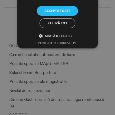
ACCEPTĂ TOATE
REFUZĂ TOT
Articole Recente
ARATĂ DETALIILE
POWERED BY COOKIESCRIPT
OCUPATII SI CODURI COR
Cum imbunatatim atmosfera de lucru
Pensiile speciale MApN+MAI+SRI
Salariul Minim Brut pe tara
Pensiile speciale ale magistratilor
Nivelul de trai rezonabil
Dimitrie Gusti, o lumină pentru sociologia românească
(4)
COR PDF