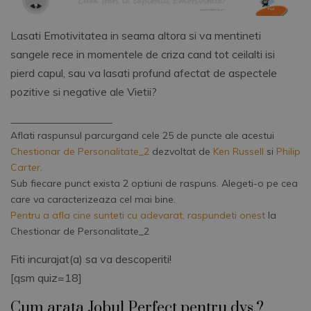
Lasati Emotivitatea in seama altora si va mentineti
sangele rece in momentele de criza cand tot ceilalti isi
pierd capul, sau va lasati profund afectat de aspectele
pozitive si negative ale Vietii?
_____________________
Aflati raspunsul parcurgand cele 25 de puncte ale acestui
Chestionar de Personalitate_2
dezvoltat de
Ken Russell
si
Philip
Carter
.
Sub fiecare punct exista 2 optiuni de raspuns. Alegeti-o pe cea
care va caracterizeaza cel mai bine.
Pentru a afla cine sunteti cu adevarat, raspundeti onest
la
Chestionar de Personalitate_2
Fiti incurajat(a) sa va descoperiti!
[qsm quiz=18]
Cum arata Jobul Perfect pentru dvs.?