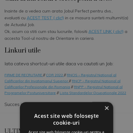
Inainte de a vedea cum arata Jobul Perfect pentru dvs.,
evaluati cu
ACEST TEST ( clic!)
in ce masura sunteti multumit(a)
de Actualul Job.
Ok, acum ca stiti cum stau lucrurile, folositi
ACEST LINK ( clic!)
a
accesta Tool-ul nostru de Orientare in cariera.
Linkuri utile
Iata cateva shortcut-uri utile daca va cautati un Job:
FIRME DE RECRUTARE
///
COR 2022
///
RNCIS – Registrul National al
Calificarilor din Invatamanul Superior
///
RNCP – Registrul National al
Calificarilor Profesionale din Romania
///
RNPP – Registrul National al
Programelor Postuniversitare
///
Lista Standardelor Ocupationale 2022
Succes in ce faceti!
×
Acest site web folosește
cookie-uri
ULTIMELE ARTICOLE
Acest site web folosește cookie-uri pentru a