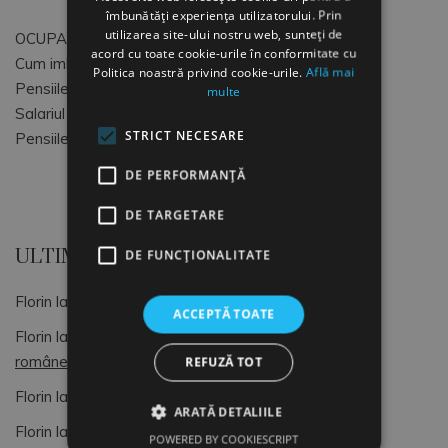
îmbunătăți experiența utilizatorului. Prin
utilizarea site-ului nostru web, sunteți de
OCUPATII SI CODURI COR
acord cu toate cookie-urile în conformitate cu
Cum imbunatatim atmosfera de lucru
Politica noastră privind cookie-urile.
Află mai
Pensiile speciale MApN+MAI+SRI
multe
Salariul Minim Brut pe tara
STRICT NECESARE
Pensiile speciale ale magistratilor
DE PERFORMANȚĂ
DE TARGETARE
ULTIMELE COMENTARII
DE FUNCŢIONALITATE
Florin
la
OCUPATII SI CODURI COR
ACCEPTĂ TOATE
Florin
la
Dimitrie Gusti, o lumină pentru sociologia
românească (4)
REFUZĂ TOT
Florin
la
OCUPATII SI CODURI COR
ARATĂ DETALIILE
Florin
la
Formular de Exit interviu
POWERED BY COOKIESCRIPT