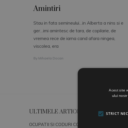
Amintiri
Stau in fata semineului…in Alberta a nins si e
ger…imi amintesc de tara, de copilarie, de
vremea rece de iarna cand afara ningea,
viscolea, era
By
Mihaela Docan
Acest site 
ului nost
ULTIMELE ARTICOLE
STRICT NE
OCUPATII SI CODURI COR