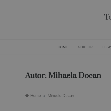
Skip
to
content
T
HOME
GHID HR
LEGI
Autor:
Mihaela Docan
Home
»
Mihaela Docan