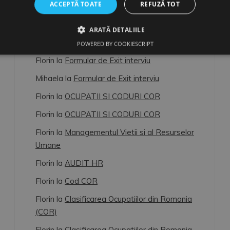
ACCEPTĂ TOATE
REFUZĂ TOT
Florin
la
Dimitrie Gusti, o lumină pentru
sociologia românească (4)
ARATĂ DETALIILE
Florin
la
OCUPATII SI CODURI COR
POWERED BY COOKIESCRIPT
Florin
la
Formular de Exit interviu
Mihaela
la
Formular de Exit interviu
Florin
la
OCUPATII SI CODURI COR
Florin
la
OCUPATII SI CODURI COR
Florin
la
Managementul Vietii si al Resurselor
Umane
Florin
la
AUDIT HR
Florin
la
Cod COR
Florin
la
Clasificarea Ocupatiilor din Romania
(COR)
Florin
la
Clasificarea Ocupatiilor din Romania