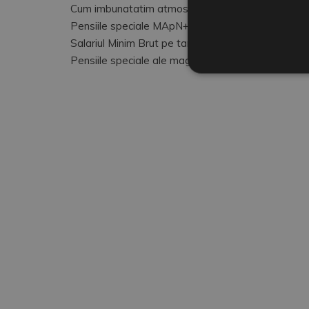
Cum imbunatatim atmosfera de lucru
Pensiile speciale MApN+MAI+SRI
Salariul Minim Brut pe tara
Pensiile speciale ale magistratilor