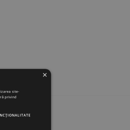
×
izarea site-
ră privind
UTILE
UNCŢIONALITATE
Contact