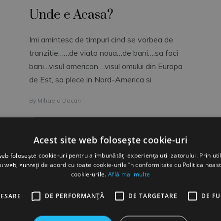
Unde e Acasa?
Imi amintesc de timpuri cind se vorbea de
tranzitie……de viata noua…de bani….sa faci
bani…visul american….visul omului din Europa
de Est, sa plece in Nord-America si
By
Mihaela Docan
Acest site web folosește cookie-uri
web folosește cookie-uri pentru a îmbunătăți experiența utilizatorului. Prin util
ru web, sunteți de acord cu toate cookie-urile în conformitate cu Politica noast
cookie-urile.
Află mai multe
ULTIMELE COMENTARII
CESARE
DE PERFORMANȚĂ
DE TARGETARE
DE F
Florin
la
OCUPATII SI CODURI COR