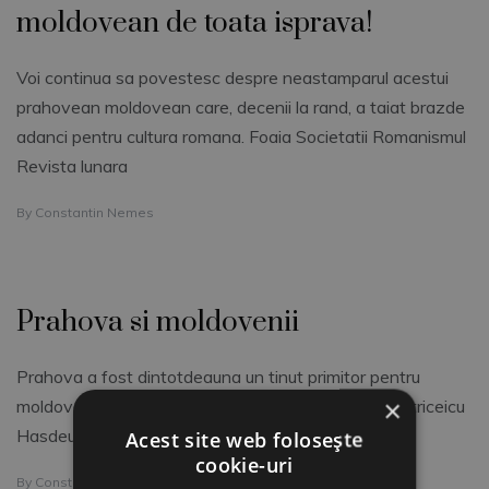
moldovean de toata isprava!
Voi continua sa povestesc despre neastamparul acestui
prahovean moldovean care, decenii la rand, a taiat brazde
adanci pentru cultura romana. Foaia Societatii Romanismul
Revista lunara
By
Constantin Nemes
Prahova si moldovenii
Prahova a fost dintotdeauna un tinut primitor pentru
×
moldovenii de soi. Pot sa-i amintesc pe Bogdan Petriceicu
Hasdeu, Nicolae Iorga , Constantin Stere si, nu
Acest site web folosește
cookie-uri
By
Constantin Nemes