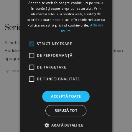
Acest site web folosește cookie-uri pentru a
îmbunătăți experiența utilizatorului. Prin
utilizarea site-ului nostru web, sunteți de
acord cu toate cookie-urile în conformitate cu
Politica noastră privind cookie-urile.
Află mai
Scrieti baieti
multe
Scrieti baieti, numai scrieti romaneste – Ion Heliade
STRICT NECESARE
Radulescu. La vremea aceea, in tara erau doar vreo doua
DE PERFORMANȚĂ
tipografii laice iar literatura tiparita in limba
DE TARGETARE
By
Constantin Nemes
DE FUNCŢIONALITATE
1
2
3
ACCEPTĂ TOATE
REFUZĂ TOT
ARATĂ DETALIILE