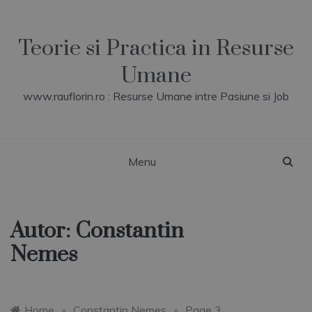
Skip
to
content
Teorie si Practica in Resurse
Umane
www.rauflorin.ro : Resurse Umane intre Pasiune si Job
Menu
Autor:
Constantin
Nemes
Home
»
Constantin Nemes
»
Page 3