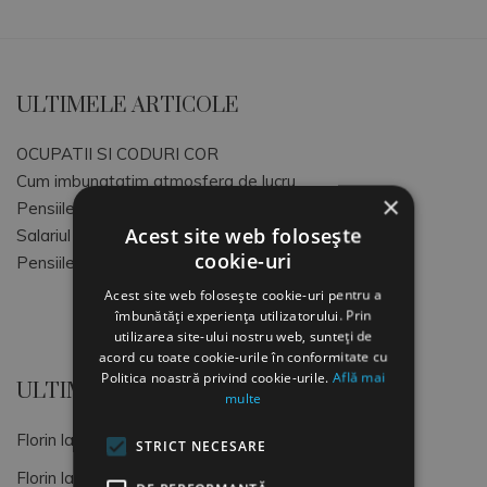
ULTIMELE ARTICOLE
OCUPATII SI CODURI COR
Cum imbunatatim atmosfera de lucru
×
Pensiile speciale MApN+MAI+SRI
Acest site web folosește
Salariul Minim Brut pe tara
cookie-uri
Pensiile speciale ale magistratilor
Acest site web folosește cookie-uri pentru a
îmbunătăți experiența utilizatorului. Prin
utilizarea site-ului nostru web, sunteți de
acord cu toate cookie-urile în conformitate cu
Politica noastră privind cookie-urile.
Află mai
ULTIMELE COMENTARII
multe
Florin
la
OCUPATII SI CODURI COR
STRICT NECESARE
Florin
la
Dimitrie Gusti, o lumină pentru sociologia