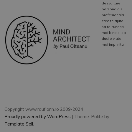
dezvoltare
personala si
profesionala
care te ajuta
sa te cunosti
mai bine si sa
duci o viata
mai implinita.
Copyright www.rauflorin.ro 2009-2024
Proudly powered by WordPress
|
Theme: Polite by
Template Sell
.