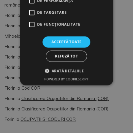
DE PERFORMANȚĂ
românească (4)
DE TARGETARE
Florin
la
OCUPATII SI CODURI COR
DE FUNCŢIONALITATE
Florin
la
Formular de Exit interviu
Mihaela
la
Formular de Exit interviu
ACCEPTĂ TOATE
Florin
la
OCUPATII SI CODURI COR
REFUZĂ TOT
Florin
la
OCUPATII SI CODURI COR
Florin
la
Managementul Vietii si al Resurselor Umane
ARATĂ DETALIILE
Florin
la
AUDIT HR
POWERED BY COOKIESCRIPT
Florin
la
Cod COR
Florin
la
Clasificarea Ocupatiilor din Romania (COR)
Florin
la
Clasificarea Ocupatiilor din Romania (COR)
Forin
la
OCUPATII SI CODURI COR