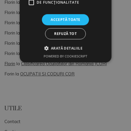
Florin
la
OCUPATII SI CODURI COR
DE FUNCŢIONALITATE
Florin
la
OCUPATII SI CODURI COR
ACCEPTĂ TOATE
Florin
la
Managementul Vietii si al Resurselor Umane
Florin
la
AUDIT HR
REFUZĂ TOT
Florin
la
Cod COR
ARATĂ DETALIILE
Florin
la
Clasificarea Ocupatiilor din Romania (COR)
POWERED BY COOKIESCRIPT
Florin
la
Clasificarea Ocupatiilor din Romania (COR)
Forin
la
OCUPATII SI CODURI COR
UTILE
Contact