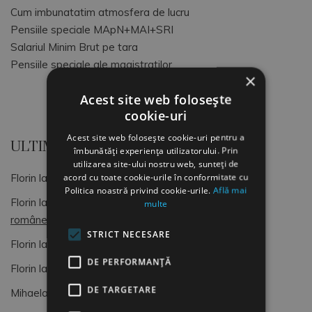
Cum imbunatatim atmosfera de lucru
Pensiile speciale MApN+MAI+SRI
Salariul Minim Brut pe tara
Pensiile speciale ale magistratilor
×
Acest site web folosește
cookie-uri
Acest site web folosește cookie-uri pentru a
ULTIMELE COMENTARII
îmbunătăți experiența utilizatorului. Prin
utilizarea site-ului nostru web, sunteți de
acord cu toate cookie-urile în conformitate cu
Florin
la
OCUPATII SI CODURI COR
Politica noastră privind cookie-urile.
Află mai
Florin
la
Dimitrie Gusti, o lumină pentru sociologia
multe
românească (4)
STRICT NECESARE
Florin
la
OCUPATII SI CODURI COR
DE PERFORMANȚĂ
Florin
la
Formular de Exit interviu
DE TARGETARE
Mihaela
la
Formular de Exit interviu