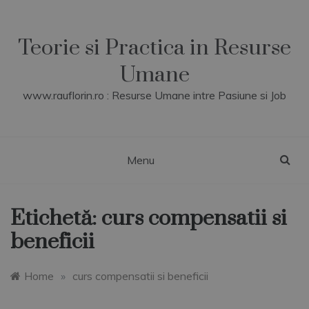
Skip
to
content
Teorie si Practica in Resurse
Umane
www.rauflorin.ro : Resurse Umane intre Pasiune si Job
Menu
Etichetă:
curs compensatii si
beneficii
Home
»
curs compensatii si beneficii