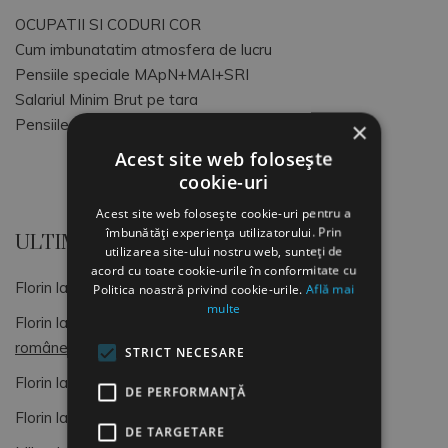
OCUPATII SI CODURI COR
Cum imbunatatim atmosfera de lucru
Pensiile speciale MApN+MAI+SRI
Salariul Minim Brut pe tara
Pensiile speciale ale magistratilor
×
Acest site web folosește
cookie-uri
Acest site web folosește cookie-uri pentru a
îmbunătăți experiența utilizatorului. Prin
ULTIMELE COMENTARII
utilizarea site-ului nostru web, sunteți de
acord cu toate cookie-urile în conformitate cu
Florin
la
OCUPATII SI CODURI COR
Politica noastră privind cookie-urile.
Află mai
multe
Florin
la
Dimitrie Gusti, o lumină pentru sociologia
românească (4)
STRICT NECESARE
Florin
la
OCUPATII SI CODURI COR
DE PERFORMANȚĂ
Florin
la
Formular de Exit interviu
DE TARGETARE