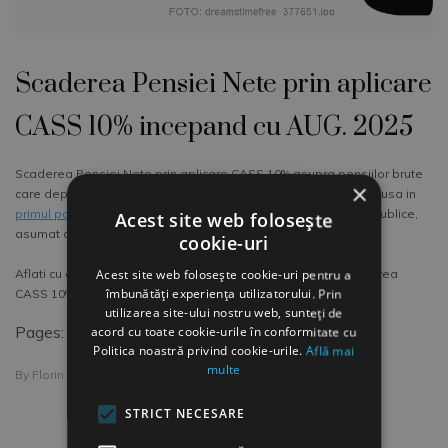
Scaderea Pensiei Nete prin aplicare
CASS 10% incepand cu AUG. 2025
Scaderea Pensiei Nete prin aplicare CASS 10% asupra pensiilor brute
×
care depasesc 3.ooo de Lei incepand cu AUG. 2025, a fost inclusa in
primul pachet de masuri fiscale
pentru redresarea finantelor publice,
Acest site web folosește
asumat de Guvernul Bolojan in Parlament.
cookie-uri
Aflati cu cat va scadea din AUG. pensia dvs. Neta dupa aplicarea
Acest site web folosește cookie-uri pentru a
îmbunătăți experiența utilizatorului. Prin
CASS 10%
utilizarea site-ului nostru web, sunteți de
Pages:
1
2
3
4
5
6
7
8
9
10
11
12
13
acord cu toate cookie-urile în conformitate cu
Politica noastră privind cookie-urile.
Află mai
multe
By
Florin Rau
STRICT NECESARE