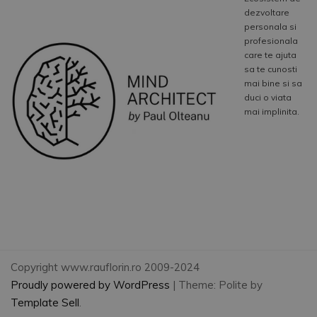
dezvoltare
personala si
profesionala
care te ajuta
sa te cunosti
mai bine si sa
duci o viata
mai implinita.
Copyright www.rauflorin.ro 2009-2024
Proudly powered by WordPress
|
Theme: Polite by
Template Sell
.