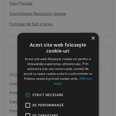
Fisa Postului
Dezvoltarea Resurselor Umane
Formular de Exit interviu
×
Acest site web folosește
cookie-uri
Articole Recente
Acest site web folosește cookie-uri pentru a
îmbunătăți experiența utilizatorului. Prin
utilizarea site-ului nostru web, sunteți de
acord cu toate cookie-urile în conformitate cu
OCUPATII SI CODURI COR
Politica noastră privind cookie-urile.
Află mai
multe
Cum imbunatatim atmosfera de lucru
Pensiile speciale MApN+MAI+SRI
STRICT NECESARE
Salariul Minim Brut pe tara
DE PERFORMANȚĂ
Pensiile speciale ale magistratilor
DE TARGETARE