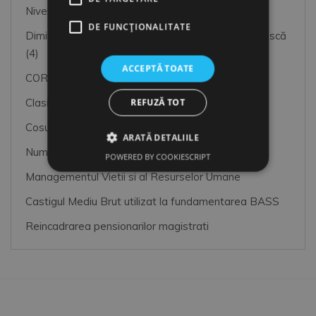
Nivelul de trai rezonabil
DE FUNCŢIONALITATE
Dimitrie Gusti, o lumină pentru sociologia românească
(4)
ACCEPTĂ TOATE
COR PDF
Clasificarea Ocupatiilor din Romania (COR)
REFUZĂ TOT
Cosul mimim de consum pentru un trai decent
ARATĂ DETALIILE
Numarul de Bugetari
POWERED BY COOKIESCRIPT
Managementul Vietii si al Resurselor Umane
Castigul Mediu Brut utilizat la fundamentarea BASS
Reincadrarea pensionarilor magistrati