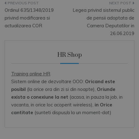
Navigare
Ordinul 635/1348/2019
Legea privind sistemul public
în
privind modificarea si
de pensii adoptata de
actualizarea COR
Camera Deputatilor in
articole
26.06.2019
HR Shop
Training online HR
Sistem online de dezvoltare OOO:
Oricand este
posibil
(la orice ora din zi si din noapte),
Oriunde
exista o conexiune la net
(acasa, in pauza la job, in
vacanta, in orice loc acoperit wireless),
in Orice
cantitate
(sunteti dispus/a la un moment-dat)