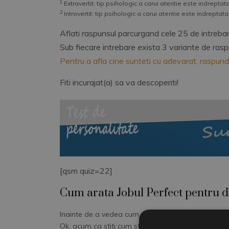
1
Extravertit: tip psihologic a carui atentie este indrepta
2
Introvertit: tip psihologic a carui atentie este indreptata
Aflati raspunsul parcurgand cele 25 de intrebar
Sub fiecare intrebare exista 3 variante de rasp
Pentru a afla cine sunteti cu adevarat, raspund
Fiti incurajat(a) sa va descoperiti!
[qsm quiz=22]
Cum arata Jobul Perfect pentru d
Inainte de a vedea cum arata Jobul Perfect pentru
Ok, acum ca stiti cum stau lucrurile, folositi
ACEST L