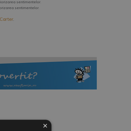
riorizarea sentimentelor.
riorizarea sentimentelor.
 Carter
.
) de Actualul Job.
×