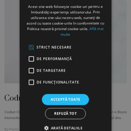
Acest site web folosește cookie-uri pentru a
îmbunătăți experiența utilizatorului. Prin
utilizarea site-ului nostru web, sunteți de
acord cu toate cookie-urile în conformitate cu
Politica noastră privind cookie-urile.
Află mai
multe
STRICT NECESARE
DE PERFORMANȚĂ
DE TARGETARE
DE FUNCŢIONALITATE
Coduri COR 2022
ACCEPTĂ TOATE
Coduri COR 2022 ofera 2 modalitati de lucru: cautare pe site intr-o Baza
REFUZĂ TOT
Interactiva de Date sau descarcarea formatului PDF pe laptopul dvs.
ARATĂ DETALIILE
By
Florin Rau