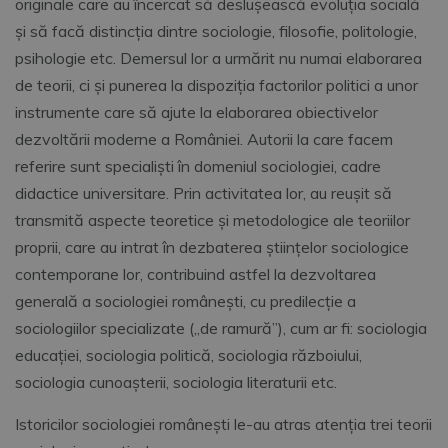
originale care au încercat să deslușească evoluția socială
și să facă distincția dintre sociologie, filosofie, politologie,
psihologie etc. Demersul lor a urmărit nu numai elaborarea
de teorii, ci și punerea la dispoziția factorilor politici a unor
instrumente care să ajute la elaborarea obiectivelor
dezvoltării moderne a României. Autorii la care facem
referire sunt specialiști în domeniul sociologiei, cadre
didactice universitare. Prin activitatea lor, au reușit să
transmită aspecte teoretice și metodologice ale teoriilor
proprii, care au intrat în dezbaterea științelor sociologice
contemporane lor, contribuind astfel la dezvoltarea
generală a sociologiei românești, cu predilecție a
sociologiilor specializate („de ramură”), cum ar fi: sociologia
educației, sociologia politică, sociologia războiului,
sociologia cunoașterii, sociologia literaturii etc.
Istoricilor sociologiei românești le-au atras atenția trei teorii