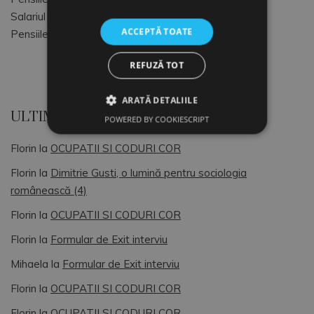
Salariul Minim Brut pe tara
ACCEPTĂ TOATE
Pensiile speciale ale magistratilor
REFUZĂ TOT
ARATĂ DETALIILE
ULTIMELE COMENTARII
POWERED BY COOKIESCRIPT
Florin
la
OCUPATII SI CODURI COR
Florin
la
Dimitrie Gusti, o lumină pentru sociologia
românească (4)
Florin
la
OCUPATII SI CODURI COR
Florin
la
Formular de Exit interviu
Mihaela
la
Formular de Exit interviu
Florin
la
OCUPATII SI CODURI COR
Florin
la
OCUPATII SI CODURI COR