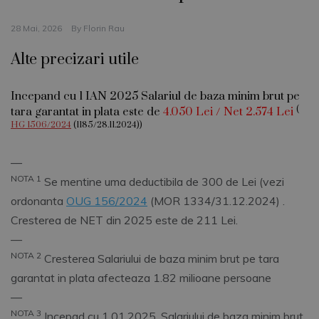
28 Mai, 2026
By
Florin Rau
Alte precizari utile
Incepand cu 1 IAN 2025 Salariul de baza minim brut pe
(
tara garantat in plata este de
4.050 Lei / Net 2.574 Lei
HG 1506/2024
(1185/28.11.2024))
––
NOTA 1
Se mentine uma deductibila de 300 de Lei (vezi
ordonanta
OUG 156/2024
(MOR 1334/31.12.2024) .
Cresterea de NET din 2025 este de 211 Lei.
––
NOTA 2
Cresterea Salariului de baza minim brut pe tara
garantat in plata afecteaza 1.82 milioane persoane
––
NOTA 3
Incepad cu 1.01.2025, Salariului de baza minim brut