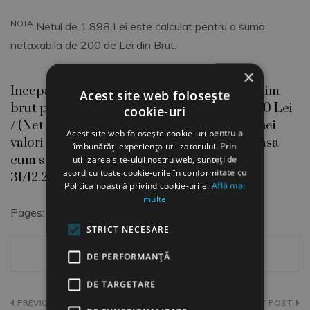
NOTA
Netul de 1.898 Lei este calculat pentru o suma
netaxabila de 200 de Lei din Brut.
×
Incepand cu IAN. 2022, salariul de baza minim
Acest site web folosește
brut pe tara garantat in plata a devenit 2550 Lei
cookie-uri
/ (Net 1524 Lei). S-a renuntat la utilizarea unei
Acest site web folosește cookie-uri pentru a
valori mai mari pentru studiile superioare, asa
îmbunătăți experiența utilizatorului. Prin
cum s-a procedat in perioada 1.01.2019 –
utilizarea site-ului nostru web, sunteți de
acord cu toate cookie-urile în conformitate cu
31/12.2021.
Politica noastră privind cookie-urile.
Află mai
multe
Pages:
1
2
STRICT NECESARE
DE PERFORMANȚĂ
DE TARGETARE
Navigare