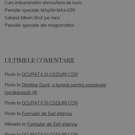
Cum imbunatatim atmosfera de lucru
Pensiile speciale MApN+MAI+SRI
Salariul Minim Brut pe tara
Pensiile speciale ale magistratilor
ULTIMELE COMENTARII
Florin
la
OCUPATII SI CODURI COR
Florin
la
Dimitrie Gusti, o lumină pentru sociologia
românească (4)
Florin
la
OCUPATII SI CODURI COR
Florin
la
Formular de Exit interviu
Mihaela
la
Formular de Exit interviu
Florin
la
OCUPATII SI CODURI COR