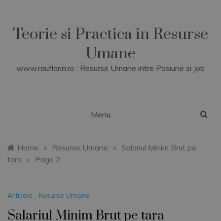
Skip
to
content
Teorie si Practica in Resurse
Umane
www.rauflorin.ro : Resurse Umane intre Pasiune si Job
Menu
Home
»
Resurse Umane
»
Salariul Minim Brut pe
tara
»
Page 2
Articole
,
Resurse Umane
Salariul Minim Brut pe tara