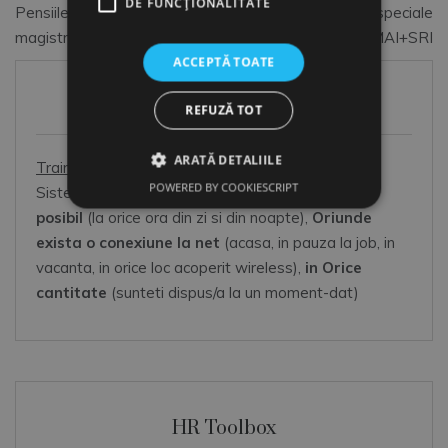
DE FUNCŢIONALITATE
Pensiile speciale ale
Pensiile speciale
în
magistratilor
MApN+MAI+SRI
ACCEPTĂ TOATE
articole
HR Shop
REFUZĂ TOT
ARATĂ DETALIILE
Training online HR
POWERED BY COOKIESCRIPT
Sistem online de dezvoltare OOO:
Oricand este
posibil
(la orice ora din zi si din noapte),
Oriunde
exista o conexiune la net
(acasa, in pauza la job, in
vacanta, in orice loc acoperit wireless),
in Orice
cantitate
(sunteti dispus/a la un moment-dat)
HR Toolbox