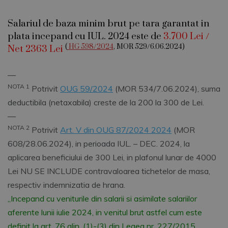
Salariul de baza minim brut pe tara garantat in
plata incepand cu IUL. 2024 este de
3.700 Lei /
(
HG 598/2024
, MOR 529/6.06.2024)
Net 2363 Lei
––
NOTA 1
Potrivit
OUG 59/2024
(MOR 534/7.06.2024), suma
deductibila (netaxabila) creste de la 200 la 300 de Lei.
––
NOTA 2
Potrivit
Art. V din OUG 87/2024 2024
(MOR
608/28.06.2024), in perioada IUL. – DEC. 2024, la
aplicarea beneficiului de 300 Lei, in plafonul lunar de 4000
Lei NU SE INCLUDE contravaloarea tichetelor de masa,
respectiv indemnizatia de hrana.
„Incepand cu veniturile din salarii si asimilate salariilor
aferente lunii iulie 2024, in venitul brut astfel cum este
definit la art. 76 alin. (1)-(3) din Legea nr. 227/2015